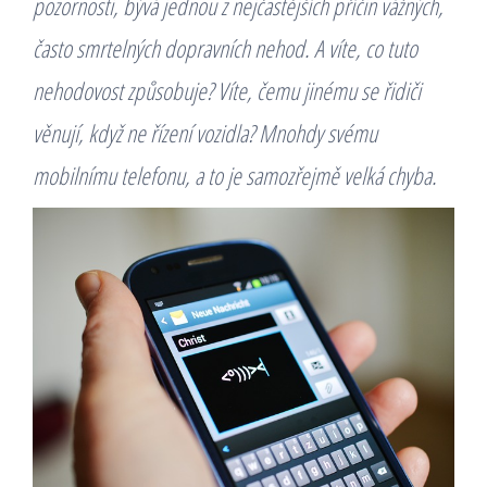
pozornosti, bývá jednou z nejčastějších příčin vážných,
často smrtelných dopravních nehod. A víte, co tuto
nehodovost způsobuje? Víte, čemu jinému se řidiči
věnují, když ne řízení vozidla? Mnohdy svému
mobilnímu telefonu, a to je samozřejmě velká chyba.