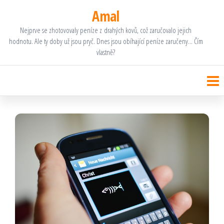
Přeskočit
Amal
na
Nejprve se zhotovovaly peníze z drahých kovů, což zaručovalo jejich
hodnotu. Ale ty doby už jsou pryč. Dnes jsou obíhající peníze zaručeny… Čím
obsah
vlastně?