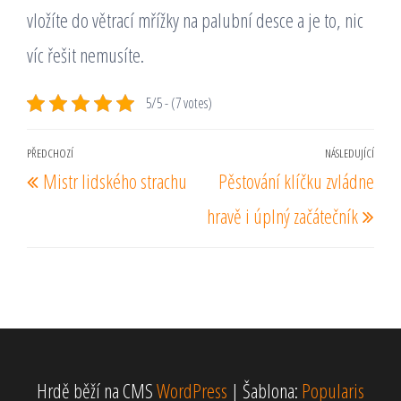
vložíte do větrací mřížky na palubní desce a je to, nic
víc řešit nemusíte.
5/5 - (7 votes)
Navigace
PŘEDCHOZÍ
NÁSLEDUJÍCÍ
Předchozí
Násl
Mistr lidského strachu
Pěstování klíčku zvládne
pro
příspěvek
pří
příspěvek
hravě i úplný začátečník
Hrdě běží na CMS
WordPress
|
Šablona:
Popularis