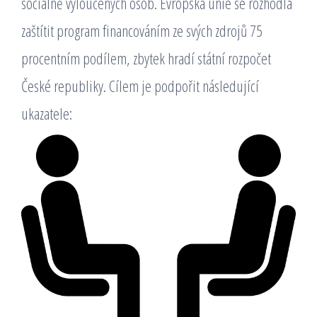
sociálně vyloučených osob. Evropská unie se rozhodla
zaštítit program financováním ze svých zdrojů 75
procentním podílem, zbytek hradí státní rozpočet
České republiky. Cílem je podpořit následující
ukazatele: