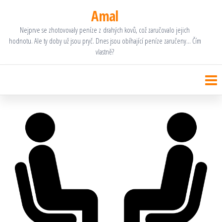
Přeskočit
Amal
na
Nejprve se zhotovovaly peníze z drahých kovů, což zaručovalo jejich
hodnotu. Ale ty doby už jsou pryč. Dnes jsou obíhající peníze zaručeny… Čím
obsah
vlastně?