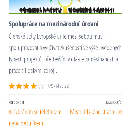
Spolupráce na mezinárodní úrovni
Členské státy Evropské unie mezi sebou musí
spolupracovat a využívat zkušeností ve výše uvedených
typech projektů, především v otázce zaměstnanosti a
práce s lidskými zdroji.
4/5 - (4 votes)
Navigace
PŘEDCHOZÍ
NÁSLEDUJÍCÍ
Předchozí
Násl
Ubráním se telefonem
Mistr lidského strachu
pro
příspěvek
pří
příspěvek
nebo deštníkem