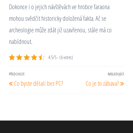
Dokonce i o jejich návštěvách ve hrobce faraona
mohou svědčit historicky doložená fakta. Ač se
archeologie může zdát již uzavřenou, stále má co
nabídnout.
4.5/5 - (6 votes)
Navigace
PŘEDCHOZÍ
NÁSLEDUJÍCÍ
Předchozí
Násl
Co byste dělali bez PC?
Co je to zábava?
pro
příspěvek
pří
příspěvek