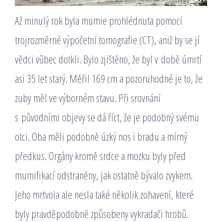
Až minulý rok byla mumie prohlédnuta pomocí
trojrozměrné výpočetní tomografie (CT), aniž by se jí
vědci vůbec dotkli. Bylo zjištěno, že byl v době úmrtí
asi 35 let starý. Měřil 169 cm a pozoruhodné je to, že
zuby měl ve výborném stavu. Při srovnání
s původními objevy se dá říct, že je podobný svému
otci. Oba měli podobně úzký nos i bradu a mírný
předkus. Orgány kromě srdce a mozku byly před
mumifikací odstraněny, jak ostatně bývalo zvykem.
Jeho mrtvola ale nesla také několik zohavení, které
byly pravděpodobně způsobeny vykradači hrobů.