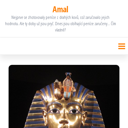
Přeskočit
Amal
na
Nejprve se zhotovovaly peníze z drahých kovů, což zaručovalo jejich
hodnotu. Ale ty doby už jsou pryč. Dnes jsou obíhající peníze zaručeny… Čím
obsah
vlastně?