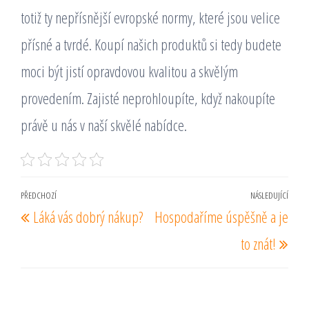
totiž ty nepřísnější evropské normy, které jsou velice
přísné a tvrdé. Koupí našich produktů si tedy budete
moci být jistí opravdovou kvalitou a skvělým
provedením. Zajisté neprohloupíte, když nakoupíte
právě u nás v naší skvělé nabídce.
Navigace
PŘEDCHOZÍ
NÁSLEDUJÍCÍ
Předchozí
Násl
Láká vás dobrý nákup?
Hospodaříme úspěšně a je
pro
příspěvek
pří
příspěvek
to znát!