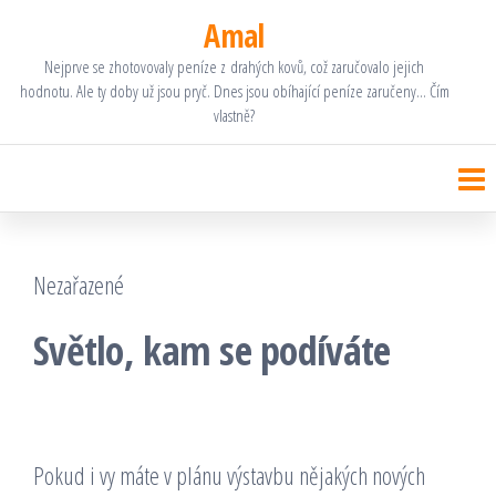
Přeskočit
Amal
na
Nejprve se zhotovovaly peníze z drahých kovů, což zaručovalo jejich
hodnotu. Ale ty doby už jsou pryč. Dnes jsou obíhající peníze zaručeny… Čím
obsah
vlastně?
Nezařazené
Světlo, kam se podíváte
Pokud i vy máte v plánu výstavbu nějakých nových