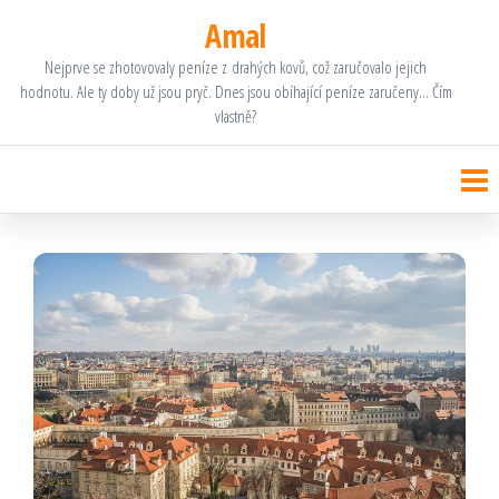
Přeskočit
Amal
na
Nejprve se zhotovovaly peníze z drahých kovů, což zaručovalo jejich
hodnotu. Ale ty doby už jsou pryč. Dnes jsou obíhající peníze zaručeny… Čím
obsah
vlastně?