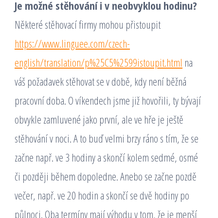
Je možné stěhování i v neobvyklou hodinu?
Některé stěhovací firmy mohou přistoupit
https://www.linguee.com/czech-
english/translation/p%25C5%2599istoupit.html
na
váš požadavek stěhovat se v době, kdy není běžná
pracovní doba. O víkendech jsme již hovořili, ty bývají
obvykle zamluvené jako první, ale ve hře je ještě
stěhování v noci. A to buď velmi brzy ráno s tím, že se
začne např. ve 3 hodiny a skončí kolem sedmé, osmé
či později během dopoledne. Anebo se začne pozdě
večer, např. ve 20 hodin a skončí se dvě hodiny po
půlnoci. Oba termíny mají výhodu v tom, že je menší