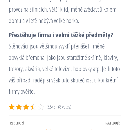
provoz na silnicích, větší klid, méně zvědavců kolem
domu a v létě nebývá velké horko.
Přestěhuje firma i velmi těžké předměty?
Stěhováci jsou většinou zvyklí přenášet i méně
obvyklá břemena, jako jsou starožitné skříně, klavíry,
trezory, akvária, velké televize, hoblovky atp. Je-li toto
váš případ, raději si však tuto skutečnost u konkrétní
firmy ověřte.
3.5/5 - (8 votes)
Navigace
PŘEDCHOZÍ
NÁSLEDUJÍCÍ
Předchozí
Násl