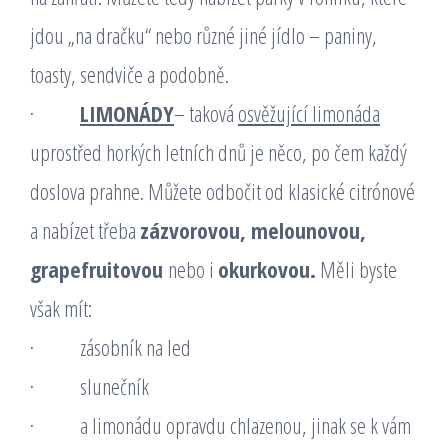
jdou „na dračku“ nebo různé jiné jídlo – paniny,
toasty, sendviče a podobně.
·
LIMONÁDY
– taková
osvěžující limonáda
uprostřed horkých letních dnů je něco, po čem každý
doslova prahne. Můžete odbočit od klasické citrónové
a nabízet třeba
zázvorovou, melounovou,
grapefruitovou
nebo i
okurkovou.
Měli byste
však mít:
· zásobník na led
· slunečník
· a limonádu opravdu chlazenou, jinak se k vám