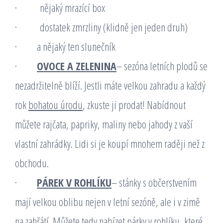
· nějaký mrazící box
· dostatek zmrzliny (klidně jen jeden druh)
· a nějaký ten slunečník
·
OVOCE A ZELENINA
– sezóna letních plodů se
nezadržitelně blíží. Jestli máte velkou zahradu a každý
rok
bohatou úrodu
, zkuste ji prodat! Nabídnout
můžete rajčata, papriky, maliny nebo jahody z vaší
vlastní zahrádky. Lidi si je koupí mnohem raději než z
obchodu.
·
PÁREK V ROHLÍKU
– stánky s občerstvením
mají velkou oblibu nejen v letní sezóně, ale i v zimě
na zahřátí. Můžete tedy nabízet párky v rohlíku, které