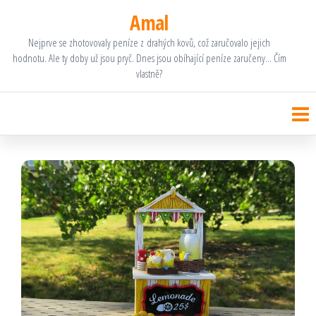
Přeskočit
Amal
na
Nejprve se zhotovovaly peníze z drahých kovů, což zaručovalo jejich
hodnotu. Ale ty doby už jsou pryč. Dnes jsou obíhající peníze zaručeny… Čím
obsah
vlastně?