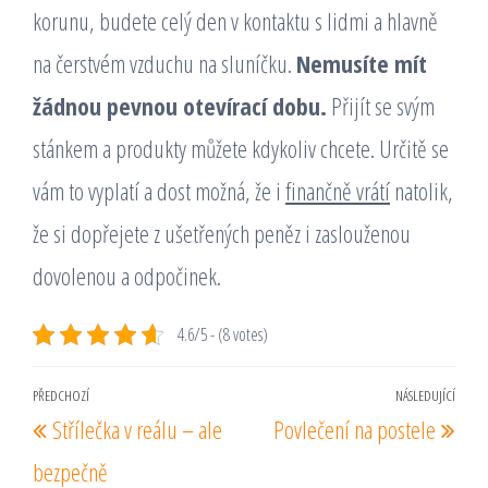
korunu, budete celý den v kontaktu s lidmi a hlavně
na čerstvém vzduchu na sluníčku.
Nemusíte mít
žádnou pevnou otevírací dobu.
Přijít se svým
stánkem a produkty můžete kdykoliv chcete. Určitě se
vám to vyplatí a dost možná, že i
finančně vrátí
natolik,
že si dopřejete z ušetřených peněz i zaslouženou
dovolenou a odpočinek.
4.6/5 - (8 votes)
Navigace
PŘEDCHOZÍ
NÁSLEDUJÍCÍ
Předchozí
Násl
Střílečka v reálu – ale
Povlečení na postele
pro
příspěvek
pří
příspěvek
bezpečně