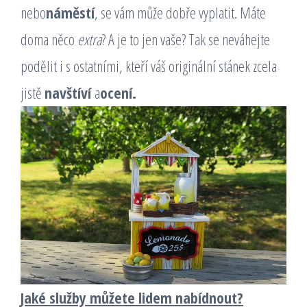
nebo
náměstí
, se vám může dobře vyplatit. Máte
doma něco
extra
? A je to jen vaše? Tak se neváhejte
podělit i s ostatními, kteří váš originální stánek zcela
jistě
navštíví
a
ocení.
Jaké služby můžete lidem nabídnout?