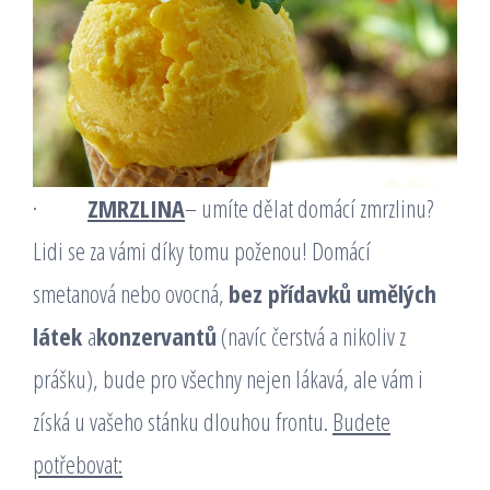
·
ZMRZLINA
– umíte dělat domácí zmrzlinu?
Lidi se za vámi díky tomu poženou! Domácí
smetanová nebo ovocná,
bez přídavků umělých
látek
a
konzervantů
(navíc čerstvá a nikoliv z
prášku), bude pro všechny nejen lákavá, ale vám i
získá u vašeho stánku dlouhou frontu.
Budete
potřebovat: