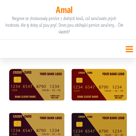
Přeskočit
Amal
na
Nejprve se zhotovovaly peníze z drahých kovů, což zaručovalo jejich
hodnotu. Ale ty doby už jsou pryč. Dnes jsou obíhající peníze zaručeny… Čím
obsah
vlastně?