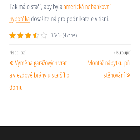
Tak málo stačí, aby byla
americká nebankovní
hypotéka
dosažitelná pro podnikatele v tísni.
3.5/5 - (4 votes)
Navigace
PŘEDCHOZÍ
NÁSLEDUJÍCÍ
Předchozí
Násl
Výměna garážových vrat
Montáž nábytku při
pro
příspěvek
pří
příspěvek
a vjezdové brány u staršího
stěhování
domu