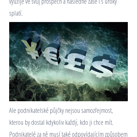
využije ve svůj prospěch a následně zase i s úroky
splatí.
Ale podnikatelské půjčky nejsou samozřejmost,
kterou by dostal kdykoliv každý, kdo ji chce mít.
Podnikatelé za ně musí také odpovídajícím způsobem