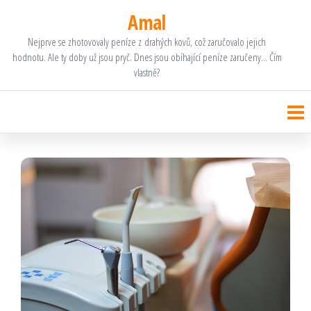
Přeskočit
Amal
na
Nejprve se zhotovovaly peníze z drahých kovů, což zaručovalo jejich
hodnotu. Ale ty doby už jsou pryč. Dnes jsou obíhající peníze zaručeny… Čím
obsah
vlastně?