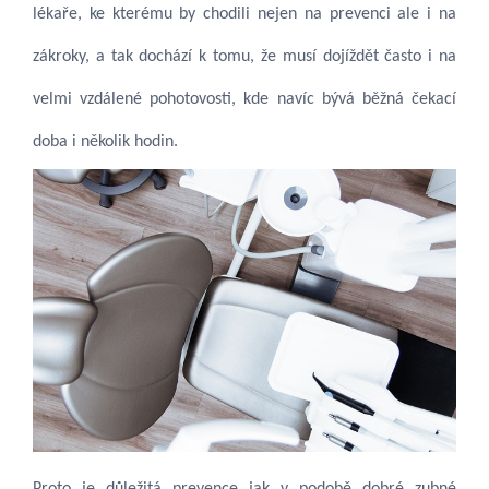
lékaře, ke kterému by chodili nejen na prevenci ale i na
zákroky, a tak dochází k tomu, že musí dojíždět často i na
velmi vzdálené pohotovosti, kde navíc bývá běžná čekací
doba i několik hodin.
Proto je důležitá prevence jak v podobě dobré zubné