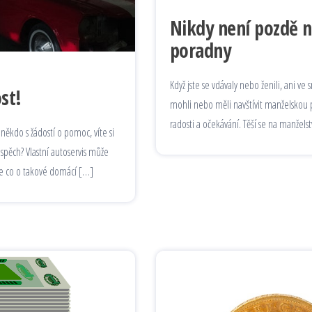
Nikdy není pozdě 
poradny
Když jste se vdávaly nebo ženili, ani v
st!
mohli nebo měli navštívit manželskou po
radosti a očekávání. Těší se na manželst
 někdo s žádostí o pomoc, víte si
ospěch? Vlastní autoservis může
nže co o takové domácí […]