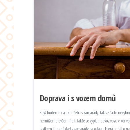
Doprava i s vozem domů
Když budeme na akci třeba s kamarády, tak se často nevyh
nemůžeme ovšem řídit, takže se vyplatí odvoz vozu v konvo
taxíkem Jít například s kamarády na oslavu, která je dál 