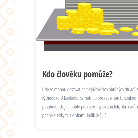
Kdo člověku pomůže?
Lidé se mohou dostávat do nejrůznějších obtížných situací, 
východisko. A kapitolou samotnou pro sebe jsou tu soukro
postihovat stejné trable jako všechny ostatní lidi, plus navíc i t
podnikatelskými aktivitami. Kolik je […]