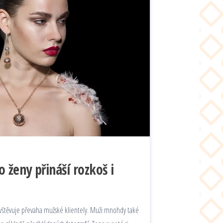
 ženy přináší rozkoš i
avštěvuje převaha mužské klientely. Muži mnohdy také