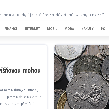
 hodnotu. Ale ty doby už jsou pryč. Dnes jsou obíhající peníze zaručeny… Čím vlastně?
FINANCE
INTERNET
MOBIL
MÓDA
NÁKUPY
PC
 višňovou mohou
á několik úžasných vlastností,
í a pevný, takže jej tak snadno
hrubší zacházení při vláčení a