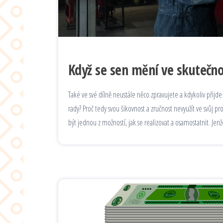
Když se sen mění ve skutečno
Také ve své dílně neustále něco zpravujete a kdykoliv přijde
rady? Proč tedy svou šikovnost a zručnost nevyužít ve svůj pr
být jednou z možností, jak se realizovat a osamostatnit. Je