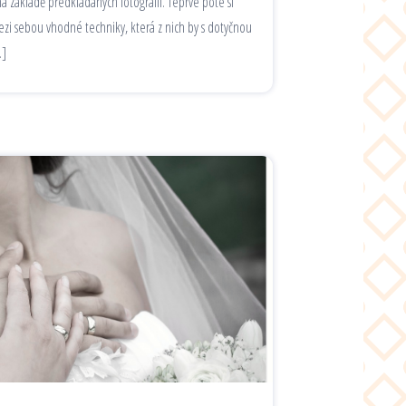
a základě předkládaných fotografií. Teprve poté si
zi sebou vhodné techniky, která z nich by s dotyčnou
…]