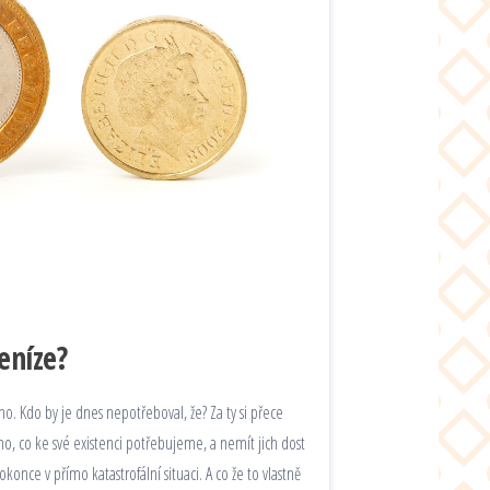
eníze?
. Kdo by je dnes nepotřeboval, že? Za ty si přece
, co ke své existenci potřebujeme, a nemít jich dost
nce v přímo katastrofální situaci. A co že to vlastně