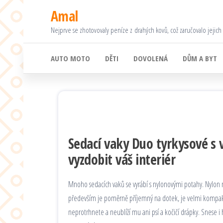
Přeskočit
Amal
na
Nejprve se zhotovovaly peníze z drahých kovů, což zaručovalo jejich
obsah
AUTO MOTO
DĚTI
DOVOLENÁ
DŮM A BYT
Sedací vaky Duo tyrkysové s
vyzdobit váš interiér
Mnoho sedacích vaků se vyrábí s nylonovými potahy. Nylon m
především je poměrně příjemný na dotek, je velmi kompaktn
neprotrhnete a neublíží mu ani psí a kočičí drápky. Snese i 