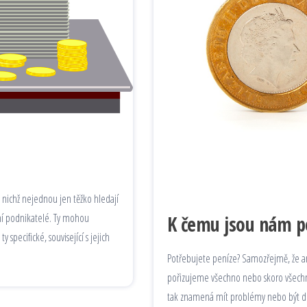
z nichž nejednou jen těžko hledají
mí podnikatelé. Ty mohou
K čemu jsou nám p
y specifické, související s jejich
Potřebujete peníze? Samozřejmě, že ano
pořizujeme všechno nebo skoro všechno
tak znamená mít problémy nebo být doko