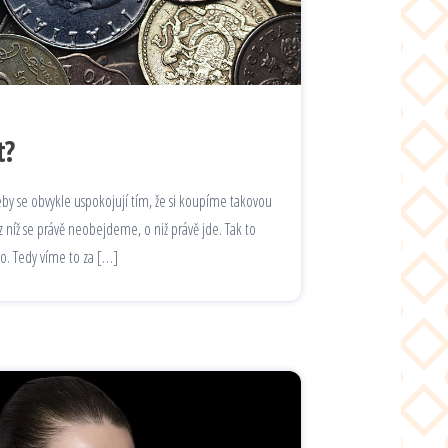
t?
eby se obvykle uspokojují tím, že si koupíme takovou
 níž se právě neobejdeme, o niž právě jde. Tak to
to. Tedy víme to za […]