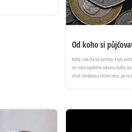
Od koho si půjčova
Každý z nás má své potřeby. A tyto potř
věc nebo zaplatíme takovou službu, bez
chodí odedávna a všichni víme, jak na 