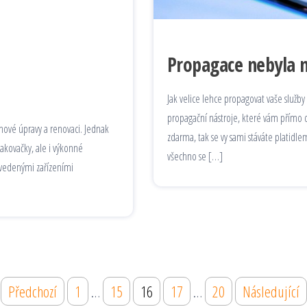
Propagace nebyla n
Jak velice lehce propagovat vaše služby 
propagační nástroje, které vám přímo d
chové úpravy a renovaci. Jednak
zdarma, tak se vy sami stáváte platidle
lakovačky, ale i výkonné
všechno se […]
 uvedenými zařízeními
Předchozí
1
…
15
16
17
…
20
Následující