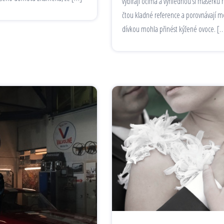
vybírají očima a vyhlédnou si masérku n
čtou kladné reference a porovnávají me
dívkou mohla přinést kýžené ovoce. [