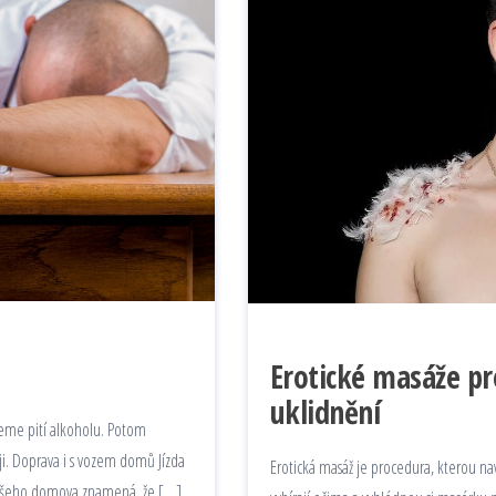
Erotické masáže pro
uklidnění
neme pití alkoholu. Potom
ji. Doprava i s vozem domů Jízda
Erotická masáž je procedura, kterou n
o našeho domova znamená, že […]