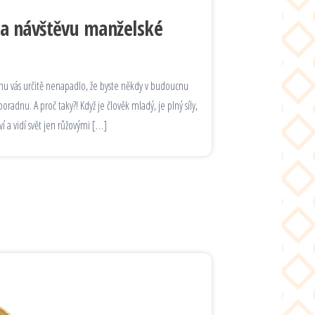
na návštěvu manželské
e snu vás určitě nenapadlo, že byste někdy v budoucnu
radnu. A proč taky?! Když je člověk mladý, je plný síly,
ví a vidí svět jen růžovými […]